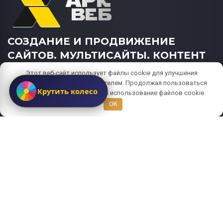
СОЗДАНИЕ И ПРОДВИЖЕНИЕ
САЙТОВ. МУЛЬТИСАЙТЫ. КОНТЕНТ
ДЛЯ САЙТОВ ПОД КЛЮЧ. SEO
Этот веб-сайт использует файлы cookie для улучшения
ПРОДВИЖЕНИЕ.
взаимодействия с пользователем. Продолжая пользоваться
Крутить колесо
сайтом, вы даете согласие на использование файлов cookie.
OK
Оферта
|
Политика конфиденциальности
| Согласие на
обработку персональных данных |
Оплата и возврат