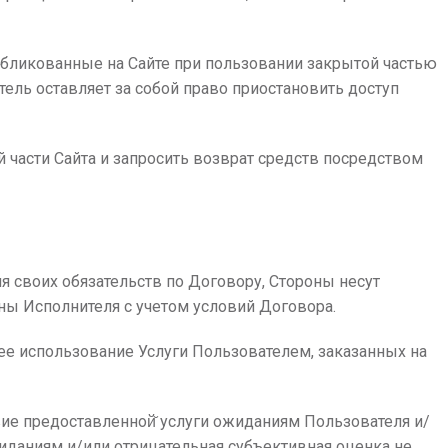
публикованные на Сайте при пользовании закрытой частью
ель оставляет за собой право приостановить доступ
й части Сайта и запросить возврат средств посредством
я своих обязательств по Договору, Стороны несут
аны Исполнителя с учетом условий Договора.
щее использование Услуги Пользователем, заказанных на
твие предоставленной̆ услуги ожиданиям Пользователя и/
жиданиям и/или отрицательная субъективная оценка не