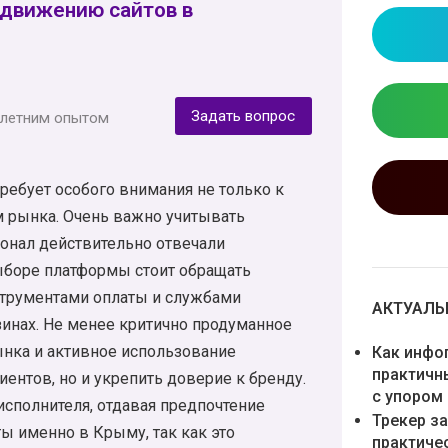
одвижению сайтов в
Задать вопрос
-летним опытом
ребует особого внимания не только к
м рынка. Очень важно учитывать
онал действительно отвечали
выборе платформы стоит обращать
струментами оплаты и службами
АКТУАЛЬН
зинах. Не менее критично продуманное
ынка и активное использование
Как инфо
практичн
иентов, но и укрепить доверие к бренду.
с упором
сполнителя, отдавая предпочтение
Трекер з
ы именно в Крыму, так как это
практиче