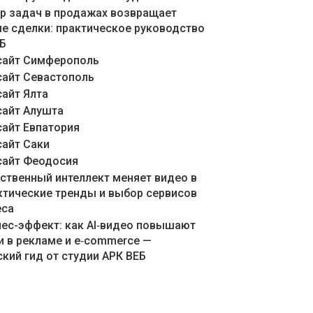
ер задач в продажах возвращает
е сделки: практическое руководство
ЕБ
сайт Симферополь
сайт Севастополь
сайт Ялта
сайт Алушта
сайт Евпатория
сайт Саки
сайт Феодосия
сственный интеллект меняет видео в
актические тренды и выбор сервисов
еса
знес-эффект: как AI‑видео повышают
и в рекламе и e‑commerce —
кий гид от студии АРК ВЕБ