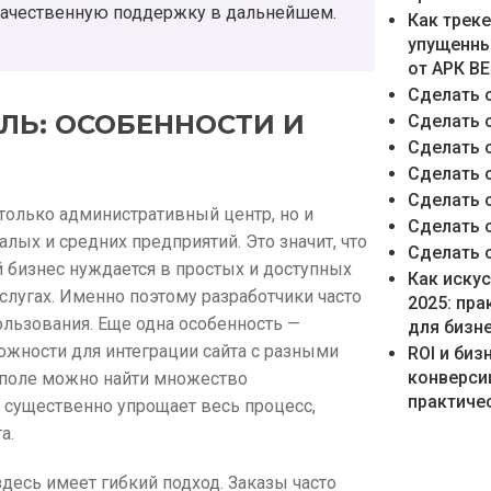
качественную поддержку в дальнейшем.
Как трек
упущенны
от АРК В
Сделать 
ЛЬ: ОСОБЕННОСТИ И
Сделать 
Сделать 
Сделать 
Сделать 
только административный центр, но и
Сделать 
ых и средних предприятий. Это значит, что
Сделать 
й бизнес нуждается в простых и доступных
Как иску
услугах. Именно поэтому разработчики часто
2025: пр
ользования. Еще одна особенность —
для бизн
ожности для интеграции сайта с разными
ROI и би
конверси
ополе можно найти множество
практичес
 существенно упрощает весь процесс,
а.
десь имеет гибкий подход. Заказы часто