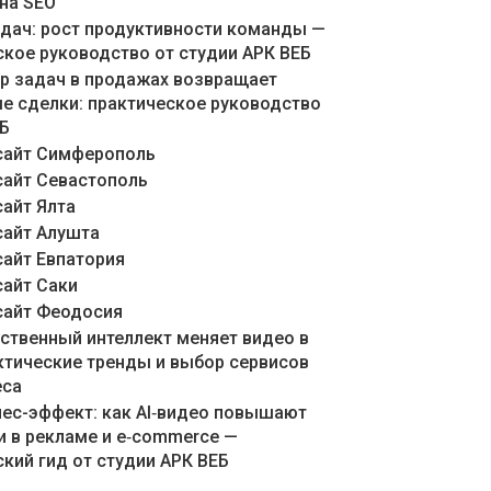
 на SEO
адач: рост продуктивности команды —
ское руководство от студии АРК ВЕБ
ер задач в продажах возвращает
е сделки: практическое руководство
ЕБ
сайт Симферополь
сайт Севастополь
сайт Ялта
сайт Алушта
сайт Евпатория
сайт Саки
сайт Феодосия
сственный интеллект меняет видео в
актические тренды и выбор сервисов
еса
знес-эффект: как AI‑видео повышают
и в рекламе и e‑commerce —
кий гид от студии АРК ВЕБ