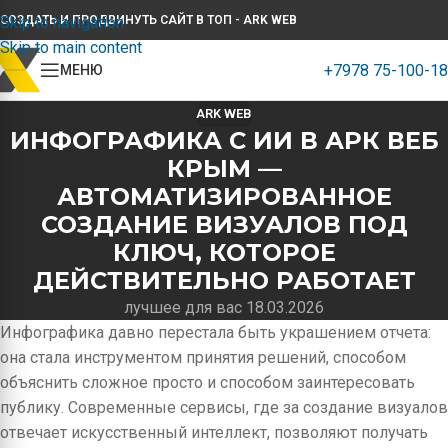
Skip to navigation
СОЗДАТЬ И ПРОДВИНУТЬ САЙТ В ТОП - ARK WEB
Skip to main content
+7978 75-100-18
МЕНЮ
ARK WEB
ИНФОГРАФИКА С ИИ В АРК ВЕБ
КРЫМ —
АВТОМАТИЗИРОВАННОЕ
СОЗДАНИЕ ВИЗУАЛОВ ПОД
КЛЮЧ, КОТОРОЕ
ДЕЙСТВИТЕЛЬНО РАБОТАЕТ
лучшее для вас 18.03.2026
Инфографика давно перестала быть украшением отчета:
она стала инструментом принятия решений, способом
объяснить сложное просто и способом заинтересовать
публику. Современные сервисы, где за создание визуалов
отвечает искусственный интеллект, позволяют получать