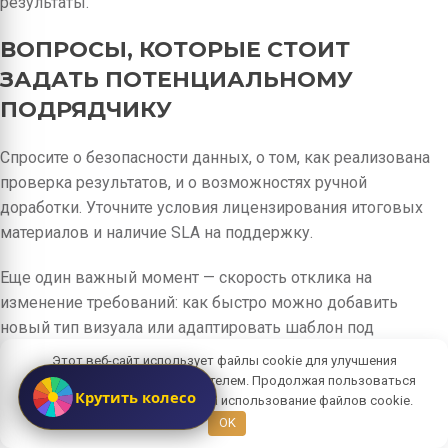
результаты.
ВОПРОСЫ, КОТОРЫЕ СТОИТ
ЗАДАТЬ ПОТЕНЦИАЛЬНОМУ
ПОДРЯДЧИКУ
Спросите о безопасности данных, о том, как реализована
проверка результатов, и о возможностях ручной
доработки. Уточните условия лицензирования итоговых
материалов и наличие SLA на поддержку.
Еще один важный момент — скорость отклика на
изменение требований: как быстро можно добавить
новый тип визуала или адаптировать шаблон под
кампанию.
Этот веб-сайт использует файлы cookie для улучшения
взаимодействия с пользователем. Продолжая пользоваться
БУДУЩЕЕ ИНФОГРАФИКИ С ИИ:
Крутить колесо
сайтом, вы даете согласие на использование файлов cookie.
OK
ТРЕНДЫ И ПРОГНОЗЫ