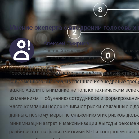
безопасным.
Мнение эксперта о внедрении голосовых 
Алексей Смирнов
Опытный консультант по цифровой трансф
10-летним стажем в интеграции AI-решени
Голосовые и текстовые модели действительно станов
современного бизнеса, и успешное их внедрение треб
важно уделить внимание не только техническим аспек
изменениям — обучению сотрудников и формированию
Часто компании недооценивают риски, связанные с д
данных, поэтому меры по снижению этих рисков должн
минимизации затрат и максимизации выгоды рекоменд
разбивая его на фазы с четкими KPI и контролем каче