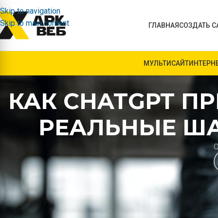
Skip to navigation
Skip to main content
ГЛАВНАЯ
СОЗДАТЬ С
МУЛЬТИСАЙТ
ИНТЕРН
КАК CHATGPT П
РЕАЛЬНЫЕ ША
С
В наше время разговорные модели перестали быть только
поддержки. Они уже могут помогать на заводской площадк
бригадах — от ускорения принятия решений до снижения пр
АРК ВЕБ рассказывает, как происходит интеграция ChatGP
сложности стоит ожидать и как их проходить, чтобы влия