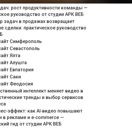
 на SEO
адач: рост продуктивности команды —
ское руководство от студии АРК ВЕБ
ер задач в продажах возвращает
е сделки: практическое руководство
ЕБ
сайт Симферополь
сайт Севастополь
сайт Ялта
сайт Алушта
сайт Евпатория
сайт Саки
сайт Феодосия
сственный интеллект меняет видео в
актические тренды и выбор сервисов
еса
знес-эффект: как AI‑видео повышают
и в рекламе и e‑commerce —
кий гид от студии АРК ВЕБ