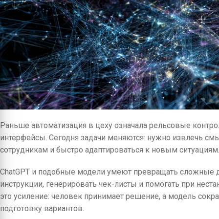
Раньше автоматизация в цеху означала рельсовые контр
интерфейсы. Сегодня задачи меняются: нужно извлечь смы
сотрудникам и быстро адаптироваться к новым ситуациям
ChatGPT и подобные модели умеют превращать сложные д
инструкции, генерировать чек-листы и помогать при неста
это усиление: человек принимает решение, а модель сокр
подготовку вариантов.