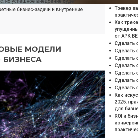
с упором
сс, но успешное внедрение будет
Трекер з
ретные бизнес-задачи и внутренние
практиче
Как трек
упущенны
от АРК В
Сделать 
ТОВЫЕ МОДЕЛИ
Сделать 
 БИЗНЕСА
Сделать 
Сделать 
Сделать 
Сделать 
Сделать 
Как иску
2025: пр
для бизн
ROI и би
конверси
практичес