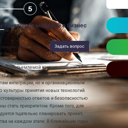
и текстовых моделей в бизнес
Задать вопрос
ормации с более чем
й в бизнес-процессы
ятся неотъемлемой частью
ует комплексного подхода. Особенно
там интеграции, но и организационным
 культуры принятия новых технологий.
остоверностью ответов и безопасностью
АКТУАЛЬН
ы стать приоритетом. Кроме того, для
уется тщательно планировать проект,
Как инфо
ства на каждом этапе. В ближайшие годы
практичн