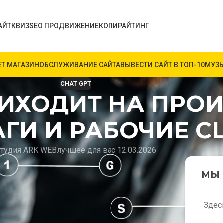
АЙТ
КВИЗ
SEO ПРОДВИЖЕНИЕ
КОПИРАЙТИНГ
ЕТ МАГАЗИН
ОБСЛУЖИВАНИЕ САЙТА
ВЫВЕСТИ САЙТ В ТОП-10
МУЗЫ
CHAT GPT
РИХОДИТ НА ПРО
ГИ И РАБОЧИЕ С
тудия ARK WEB
лучшее для вас 12.03.2026
 инструментом для чат-ботов в службе
МЫ 
е, в складе и в полевых сервисных
остоев оборудования. В этой статье студия
T в физические бизнес-процессы, какие
Здес
ние технологии стало ощутимым и