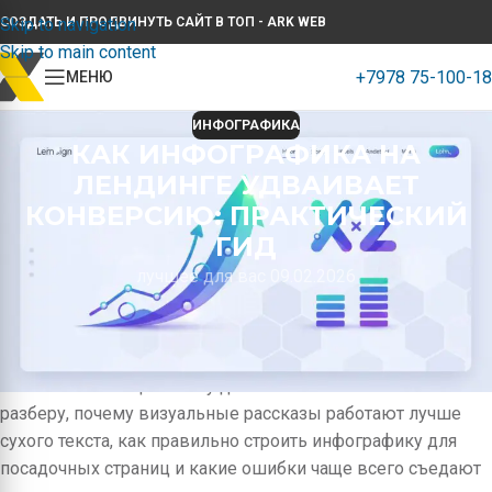
Skip to navigation
СОЗДАТЬ И ПРОДВИНУТЬ САЙТ В ТОП - ARK WEB
Skip to main content
+7978 75-100-18
МЕНЮ
ИНФОГРАФИКА
КАК ИНФОГРАФИКА НА
ЛЕНДИНГЕ УДВАИВАЕТ
КОНВЕРСИЮ: ПРАКТИЧЕСКИЙ
ГИД
лучшее для вас 09.02.2026
Инфографика на лендинге — не просто картинка с
красивыми иконками. Это инструмент управления
вниманием, способ быстро объяснить ценность и провести
пользователя к целевому действию. В этой статье я
разберу, почему визуальные рассказы работают лучше
сухого текста, как правильно строить инфографику для
посадочных страниц и какие ошибки чаще всего съедают