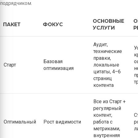
подрядчиком.
ОСНОВНЫЕ
О
ПАКЕТ
ФОКУС
УСЛУГИ
Р
Аудит,
У
технические
к
правки,
Базовая
о
Старт
локальные
оптимизация
н
цитаты, 4–6
п
страниц
т
контента
Все из Старт +
регулярный
контент,
С
Оптимальный
Рост видимости
работа с
р
метриками,
л
внутренняя