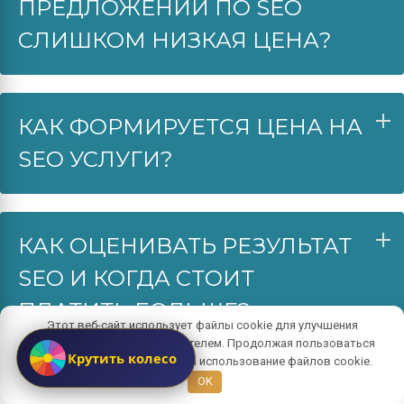
ПРЕДЛОЖЕНИИ ПО SEO
СЛИШКОМ НИЗКАЯ ЦЕНА?
КАК ФОРМИРУЕТСЯ ЦЕНА НА
SEO УСЛУГИ?
КАК ОЦЕНИВАТЬ РЕЗУЛЬТАТ
SEO И КОГДА СТОИТ
ПЛАТИТЬ БОЛЬШЕ?
Этот веб-сайт использует файлы cookie для улучшения
взаимодействия с пользователем. Продолжая пользоваться
Крутить колесо
сайтом, вы даете согласие на использование файлов cookie.
OK