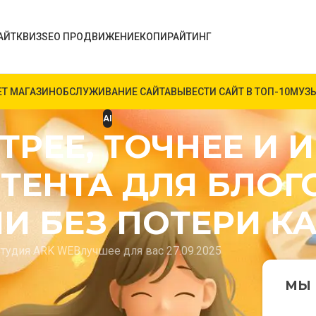
АЙТ
КВИЗ
SEO ПРОДВИЖЕНИЕ
КОПИРАЙТИНГ
ЕТ МАГАЗИН
ОБСЛУЖИВАНИЕ САЙТА
ВЫВЕСТИ САЙТ В ТОП-10
МУЗЫ
AI
ТРЕЕ, ТОЧНЕЕ И 
ТЕНТА ДЛЯ БЛОГО
 БЕЗ ПОТЕРИ КА
тудия ARK WEB
лучшее для вас 27.09.2025
теллекта перестали быть игрушкой для
МЫ 
листов, редакторов и блогеров. Мы в Ситро
-то хочет ускорить выпуск новостей, кто-то