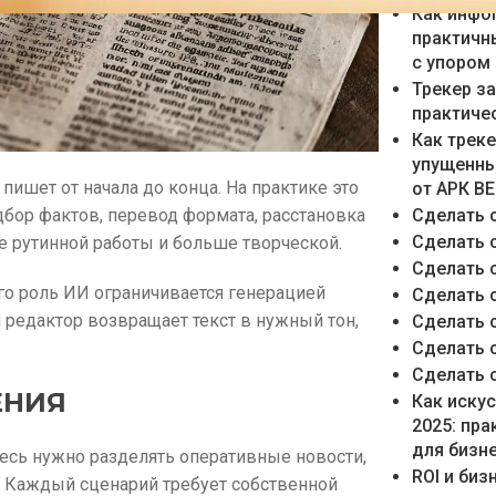
Как инфо
практичн
с упором
Трекер з
практиче
Как трек
упущенны
пишет от начала до конца. На практике это
от АРК В
Сделать 
одбор фактов, перевод формата, расстановка
Сделать 
е рутинной работы и больше творческой.
Сделать 
его роль ИИ ограничивается генерацией
Сделать 
 редактор возвращает текст в нужный тон,
Сделать 
Сделать 
Сделать 
ЕНИЯ
Как иску
2025: пр
для бизн
десь нужно разделять оперативные новости,
ROI и би
. Каждый сценарий требует собственной