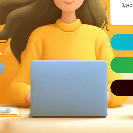
ся рерайт новостей для локальных изданий.
Здес
но и безопасно внедрять такие технологии,
ых рисков.
 А «ПОМОЩНИК»
АКТУАЛЬН