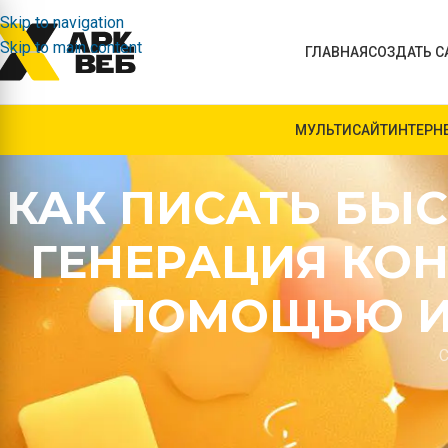
Skip to navigation
Skip to main content
ГЛАВНАЯ
СОЗДАТЬ С
МУЛЬТИСАЙТ
ИНТЕРН
КАК ПИСАТЬ БЫС
ГЕНЕРАЦИЯ КОН
ПОМОЩЬЮ ИИ
С
В последние годы инструменты на базе искусственного ин
энтузиастов и превратились в рабочие инструменты журна
24 видим, как заказчики приходят с разными задачами: кто