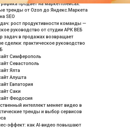
графика продает на маркетплейсах:
ые тренды от Ozon до Яндекс.Маркета
 на SEO
адач: рост продуктивности команды —
ское руководство от студии АРК ВЕБ
ер задач в продажах возвращает
е сделки: практическое руководство
ЕБ
сайт Симферополь
сайт Севастополь
сайт Ялта
сайт Алушта
сайт Евпатория
сайт Саки
сайт Феодосия
сственный интеллект меняет видео в
актические тренды и выбор сервисов
еса
знес-эффект: как AI‑видео повышают