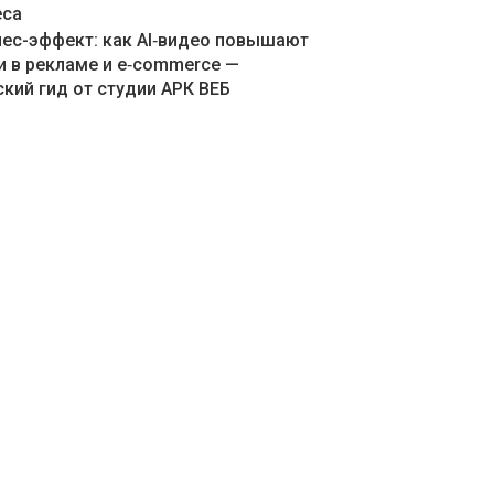
еса
знес-эффект: как AI‑видео повышают
и в рекламе и e‑commerce —
кий гид от студии АРК ВЕБ