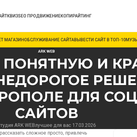
АЙТ
КВИЗ
SEO ПРОДВИЖЕНИЕ
КОПИРАЙТИНГ
ЕТ МАГАЗИН
ОБСЛУЖИВАНИЕ САЙТА
ВЫВЕСТИ САЙТ В ТОП-10
МУЗЫ
ARK WEB
Ь ПОНЯТНУЮ И К
НЕДОРОГОЕ РЕШЕ
РОПОЛЕ ДЛЯ СОЦ
САЙТОВ
тудия ARK WEB
лучшее для вас 17.03.2026
рассказать сложное просто, привлечь