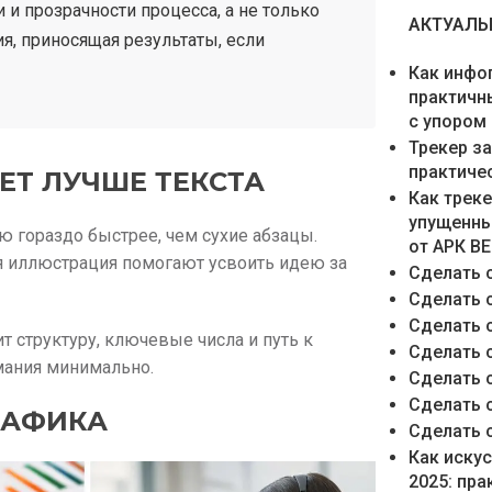
и прозрачности процесса, а не только
АКТУАЛЬН
я, приносящая результаты, если
Как инфо
практичн
с упором
Трекер з
практиче
Т ЛУЧШЕ ТЕКСТА
Как трек
упущенны
 гораздо быстрее, чем сухие абзацы.
от АРК В
я иллюстрация помогают усвоить идею за
Сделать 
Сделать 
Сделать 
 структуру, ключевые числа и путь к
Сделать 
мания минимально.
Сделать 
Сделать 
РАФИКА
Сделать 
Как иску
2025: пр