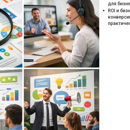
для бизн
ROI и би
конверси
практичес