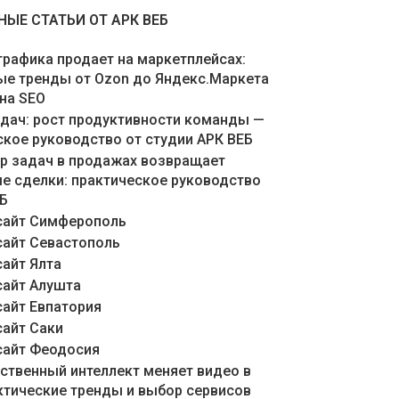
ЫЕ СТАТЬИ ОТ АРК ВЕБ
графика продает на маркетплейсах:
ые тренды от Ozon до Яндекс.Маркета
 на SEO
адач: рост продуктивности команды —
ское руководство от студии АРК ВЕБ
ер задач в продажах возвращает
е сделки: практическое руководство
ЕБ
сайт Симферополь
сайт Севастополь
сайт Ялта
сайт Алушта
сайт Евпатория
сайт Саки
сайт Феодосия
сственный интеллект меняет видео в
актические тренды и выбор сервисов