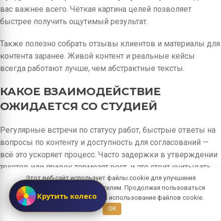
вас важнее всего. Чёткая картина целей позволяет
быстрее получить ощутимый результат.
Также полезно собрать отзывы клиентов и материалы для
контента заранее. Живой контент и реальные кейсы
всегда работают лучше, чем абстрактные тексты.
КАКОЕ ВЗАИМОДЕЙСТВИЕ
ОЖИДАЕТСЯ СО СТУДИЕЙ
Регулярные встречи по статусу работ, быстрые ответы на
вопросы по контенту и доступность для согласований —
всё это ускоряет процесс. Часто задержки в утверждении
текстов или правок тормозят рост, и это стоит учитывать
Этот веб-сайт использует файлы cookie для улучшения
при планировании.
взаимодействия с пользователем. Продолжая пользоваться
Крутить колесо
сайтом, вы даете согласие на использование файлов cookie.
Наличие единого контактного лица со стороны клиента
OK
помогает централизации коммуникаций и экономит время