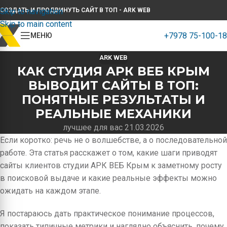
Skip to navigation
СОЗДАТЬ И ПРОДВИНУТЬ САЙТ В ТОП - ARK WEB
Skip to main content
+7978 75-100-18
МЕНЮ
ARK WEB
КАК СТУДИЯ АРК ВЕБ КРЫМ
ВЫВОДИТ САЙТЫ В ТОП:
ПОНЯТНЫЕ РЕЗУЛЬТАТЫ И
РЕАЛЬНЫЕ МЕХАНИКИ
лучшее для вас 21.03.2026
Если коротко: речь не о волшебстве, а о последовательной
работе. Эта статья расскажет о том, какие шаги приводят
сайты клиентов студии АРК ВЕБ Крым к заметному росту
в поисковой выдаче и какие реальные эффекты можно
ожидать на каждом этапе.
Я постараюсь дать практическое понимание процессов,
показать типичные метрики и наглядно объяснить, почему