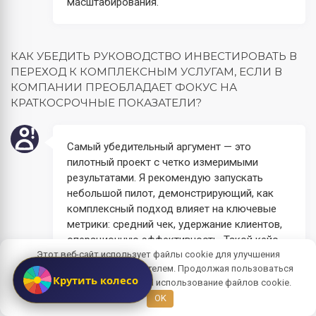
масштабирования.
КАК УБЕДИТЬ РУКОВОДСТВО ИНВЕСТИРОВАТЬ В
ПЕРЕХОД К КОМПЛЕКСНЫМ УСЛУГАМ, ЕСЛИ В
КОМПАНИИ ПРЕОБЛАДАЕТ ФОКУС НА
КРАТКОСРОЧНЫЕ ПОКАЗАТЕЛИ?
Самый убедительный аргумент — это
пилотный проект с четко измеримыми
результатами. Я рекомендую запускать
небольшой пилот, демонстрирующий, как
комплексный подход влияет на ключевые
метрики: средний чек, удержание клиентов,
операционную эффективность. Такой кейс —
Этот веб-сайт использует файлы cookie для улучшения
реальное доказательство идеи, а не просто
взаимодействия с пользователем. Продолжая пользоваться
слова. Кроме того, важно привязать
Крутить колесо
сайтом, вы даете согласие на использование файлов cookie.
преимущества к стратегическим задачам
OK
компании и показать, как комплексность