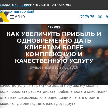
Skip to navigation
СОЗДАТЬ И ПРОДВИНУТЬ САЙТ В ТОП - ARK WEB
Skip to main content
+7978 75-100-18
МЕНЮ
ARK WEB
КАК УВЕЛИЧИТЬ ПРИБЫЛЬ И
ОДНОВРЕМЕННО ДАТЬ
КЛИЕНТАМ БОЛЕЕ
КОМПЛЕКСНУЮ И
КАЧЕСТВЕННУЮ УСЛУГУ
лучшее для вас 20.03.2026
Мы в студии АРК ВЕБ видим, как многие компании
застревают между желанием расти и страхом потерять
качество услуг. На практике решить эту задачу можно,
если перестать рассматривать прибыльность и клиентский
опыт как взаимоисключающие вещи и начать строить
модель, где они подпитывают друг друга.