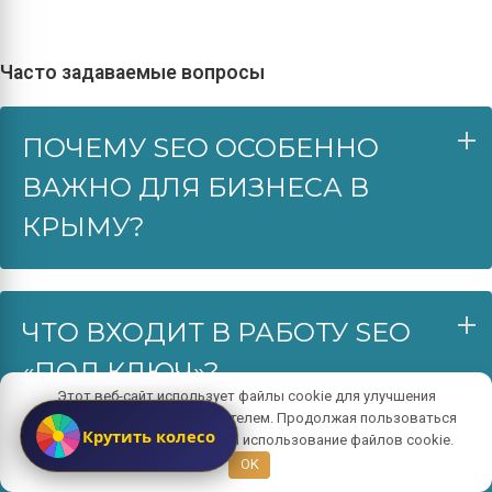
Часто задаваемые вопросы
ПОЧЕМУ SEO ОСОБЕННО
ВАЖНО ДЛЯ БИЗНЕСА В
КРЫМУ?
ЧТО ВХОДИТ В РАБОТУ SEO
«ПОД КЛЮЧ»?
Этот веб-сайт использует файлы cookie для улучшения
взаимодействия с пользователем. Продолжая пользоваться
Крутить колесо
сайтом, вы даете согласие на использование файлов cookie.
OK
КАК ПРОВОДИТСЯ АУДИТ