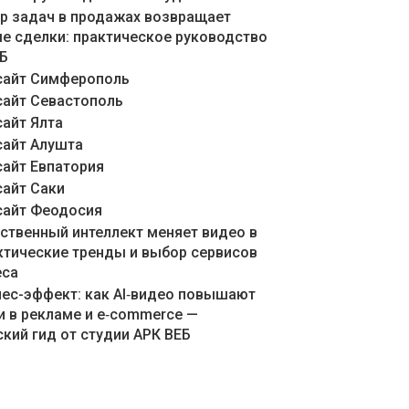
ер задач в продажах возвращает
е сделки: практическое руководство
ЕБ
сайт Симферополь
сайт Севастополь
сайт Ялта
сайт Алушта
сайт Евпатория
сайт Саки
сайт Феодосия
сственный интеллект меняет видео в
актические тренды и выбор сервисов
еса
знес-эффект: как AI‑видео повышают
и в рекламе и e‑commerce —
кий гид от студии АРК ВЕБ