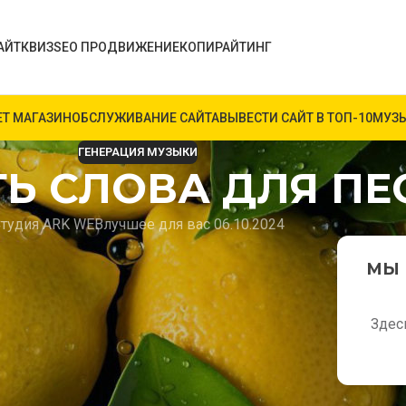
АЙТ
КВИЗ
SEO ПРОДВИЖЕНИЕ
КОПИРАЙТИНГ
ЕТ МАГАЗИН
ОБСЛУЖИВАНИЕ САЙТА
ВЫВЕСТИ САЙТ В ТОП-10
МУЗЫ
ГЕНЕРАЦИЯ МУЗЫКИ
Ь СЛОВА ДЛЯ ПЕ
тудия ARK WEB
лучшее для вас 06.10.2024
ШАГОВОЕ
МЫ 
Ю ТЕКСТОВ
Здес
 креативность, эмоции и технические навыки.
эмоциональную балладу или запоминающийся
ьным, так и сложным. В этом руководстве мы
ленный текст и превратить ваши идеи в