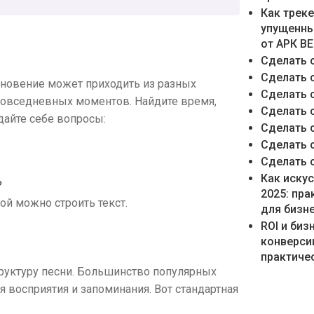
Как трек
упущенны
от АРК В
Сделать 
Сделать 
охновение может приходить из разных
Сделать 
 повседневных моментов. Найдите время,
Сделать 
дайте себе вопросы:
Сделать 
Сделать 
Сделать 
Как иску
?
2025: пр
рой можно строить текст.
для бизн
ROI и би
конверси
практичес
труктуру песни. Большинство популярных
я восприятия и запоминания. Вот стандартная