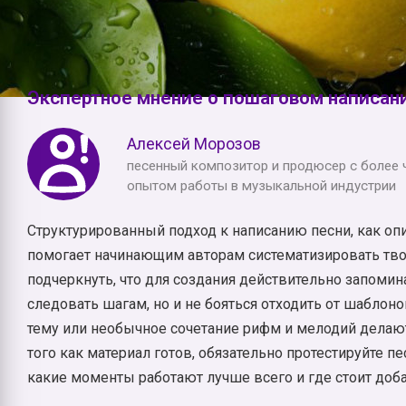
готовое произведение.
Экспертное мнение о пошаговом написан
Алексей Морозов
песенный композитор и продюсер с более 
опытом работы в музыкальной индустрии
Структурированный подход к написанию песни, как опи
помогает начинающим авторам систематизировать тво
подчеркнуть, что для создания действительно запом
следовать шагам, но и не бояться отходить от шаблон
тему или необычное сочетание рифм и мелодий делают
того как материал готов, обязательно протестируйте п
какие моменты работают лучше всего и где стоит доб