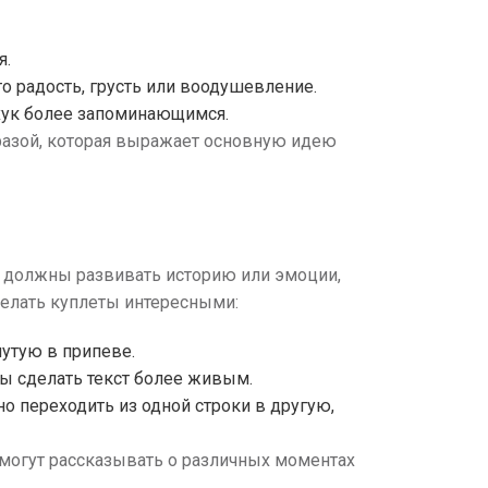
я.
о радость, грусть или воодушевление.
хук более запоминающимся.
разой, которая выражает основную идею
ты должны развивать историю или эмоции,
делать куплеты интересными:
нутую в припеве.
бы сделать текст более живым.
о переходить из одной строки в другую,
 могут рассказывать о различных моментах