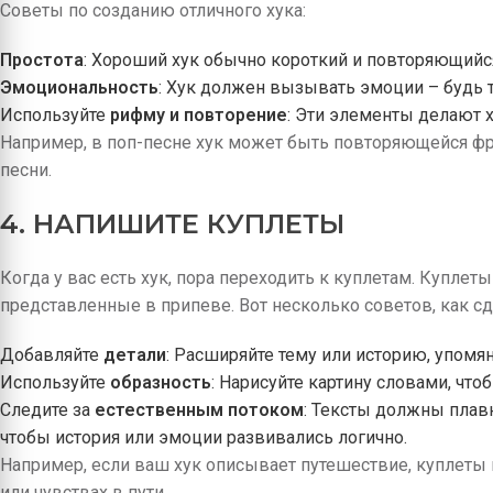
Советы по созданию отличного хука:
Простота
: Хороший хук обычно короткий и повторяющийс
Эмоциональность
: Хук должен вызывать эмоции – будь т
Используйте
рифму и повторение
: Эти элементы делают 
Например, в поп-песне хук может быть повторяющейся ф
песни.
4. НАПИШИТЕ КУПЛЕТЫ
Когда у вас есть хук, пора переходить к куплетам. Купле
представленные в припеве. Вот несколько советов, как с
Добавляйте
детали
: Расширяйте тему или историю, упомя
Используйте
образность
: Нарисуйте картину словами, что
Следите за
естественным потоком
: Тексты должны плавн
чтобы история или эмоции развивались логично.
Например, если ваш хук описывает путешествие, куплеты
или чувствах в пути.