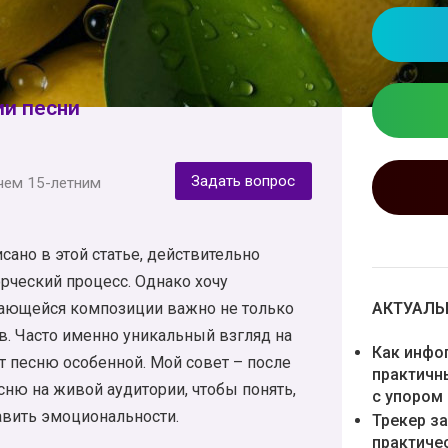
ии песни
Задать вопрос
чем 15-летним
сано в этой статье, действительно
рческий процесс. Однако хочу
АКТУАЛЬН
инающейся композиции важно не только
ов. Часто именно уникальный взгляд на
Как инфо
 песню особенной. Мой совет – после
практичн
есню на живой аудитории, чтобы понять,
с упором
авить эмоциональности.
Трекер з
практиче