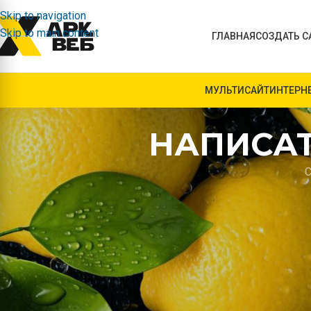
Skip to navigation
Skip to main content
ГЛАВНАЯ
СОЗДАТЬ С
МУЛЬТИСАЙТ
ИНТЕРН
НАПИСАТ
С
КАК НАПИСАТЬ ПЕСНЮ: ПО
РУКОВОДСТВО ПО СОЗДАНИ
Написание песни – это искусство, которое сочетает в себе
Независимо от того, стремитесь ли вы создать поп-хит, 
рэп, процесс создания текстов может быть как увлекател
расскажем, как написать песню с нуля, разработать осмыс