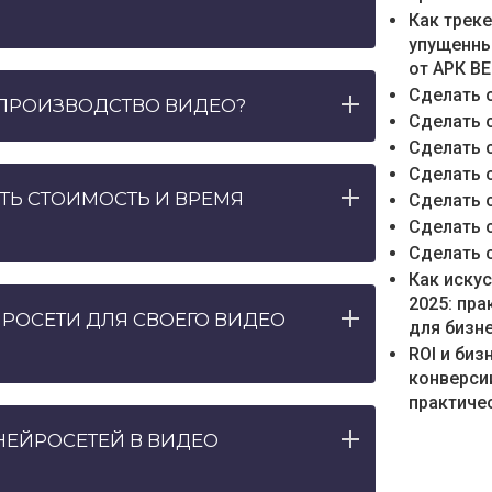
Как трек
упущенны
от АРК В
Сделать 
ПРОИЗВОДСТВО ВИДЕО?
Сделать 
Сделать 
Сделать 
Ь СТОИМОСТЬ И ВРЕМЯ
Сделать 
Сделать 
Сделать 
Как иску
2025: пр
ЙРОСЕТИ ДЛЯ СВОЕГО ВИДЕО
для бизн
ROI и би
конверси
практичес
НЕЙРОСЕТЕЙ В ВИДЕО