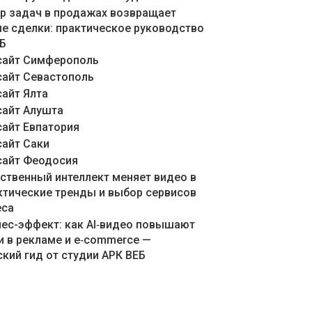
ер задач в продажах возвращает
е сделки: практическое руководство
ЕБ
сайт Симферополь
сайт Севастополь
сайт Ялта
сайт Алушта
сайт Евпатория
сайт Саки
сайт Феодосия
сственный интеллект меняет видео в
актические тренды и выбор сервисов
еса
знес-эффект: как AI‑видео повышают
и в рекламе и e‑commerce —
кий гид от студии АРК ВЕБ