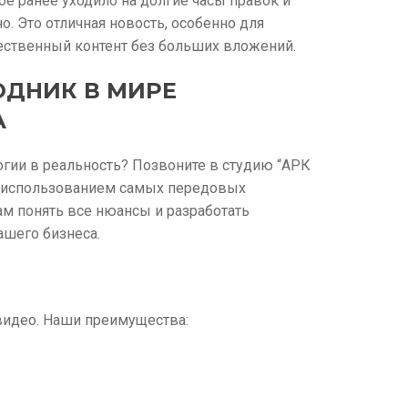
ое ранее уходило на долгие часы правок и
. Это отличная новость, особенно для
чественный контент без больших вложений.
ОДНИК В МИРЕ
А
огии в реальность? Позвоните в студию “АРК
с использованием самых передовых
ам понять все нюансы и разработать
ашего бизнеса.
видео. Наши преимущества: