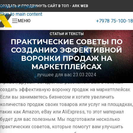
Skip to navigation
СОЗДАТЬ И ПРОДВИНУТЬ САЙТ В ТОП - ARK WEB
Skip to main content
+7978 75-100-18
МЕНЮ
СТАТЬИ И ТЕКСТЫ
ПРАКТИЧЕСКИЕ СОВЕТЫ ПО
СОЗДАНИЮ ЭФФЕКТИВНОЙ
ВОРОНКИ ПРОДАЖ НА
МАРКЕТПЛЕЙСАХ
лучшее для вас 23.03.2024
Привет, друзья! Сегодня мы расскажем вам о том, как
создать эффективную воронку продаж на маркетплейсах.
Если вы занимаетесь бизнесом и хотите увеличить
количество продаж своих товаров или услуг на площадках,
таких как Amazon, eBay или AliExpress, то этот материал
будет для вас полезным. Мы подготовили несколько
практических советов, которые помогут вам улучшить