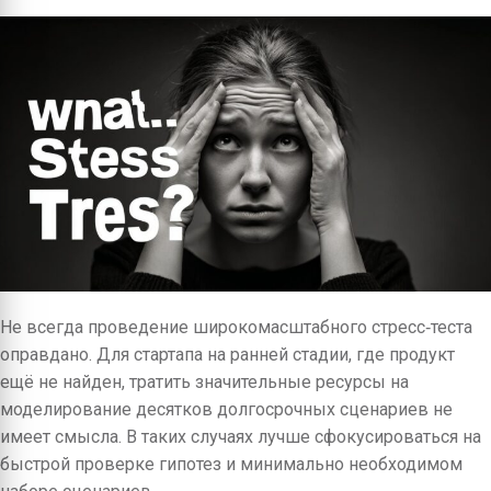
Не всегда проведение широкомасштабного стресс‑теста
оправдано. Для стартапа на ранней стадии, где продукт
ещё не найден, тратить значительные ресурсы на
моделирование десятков долгосрочных сценариев не
имеет смысла. В таких случаях лучше сфокусироваться на
быстрой проверке гипотез и минимально необходимом