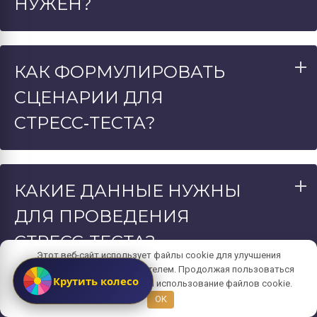
НУЖЕН?
КАК ФОРМУЛИРОВАТЬ
СЦЕНАРИИ ДЛЯ
СТРЕСС‑ТЕСТА?
КАКИЕ ДАННЫЕ НУЖНЫ
ДЛЯ ПРОВЕДЕНИЯ
СТРЕСС‑ТЕСТА?
Этот веб-сайт использует файлы cookie для улучшения
взаимодействия с пользователем. Продолжая пользоваться
Крутить колесо
сайтом, вы даете согласие на использование файлов cookie.
OK
В ЧЕМ РАЗНИЦА МЕЖДУ