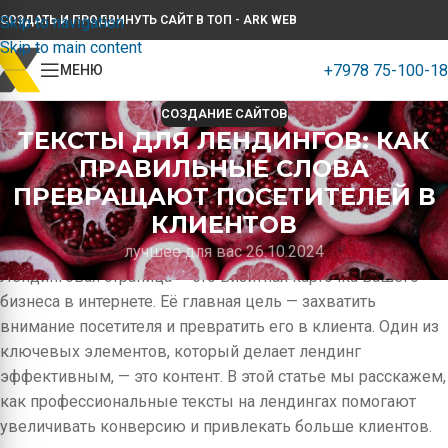
Skip to navigation
СОЗДАТЬ И ПРОДВИНУТЬ САЙТ В ТОП - ARK WEB
Skip to main content
+7978 75-100-18
МЕНЮ
СОЗДАНИЕ САЙТОВ
ТЕКСТЫ ДЛЯ ЛЕНДИНГОВ: КАК
ПРАВИЛЬНЫЕ СЛОВА
ПРЕВРАЩАЮТ ПОСЕТИТЕЛЕЙ В
КЛИЕНТОВ
лучшее для вас 26.10.2024
Лендинговая страница — это визитная карточка вашего
бизнеса в интернете. Её главная цель — захватить
внимание посетителя и превратить его в клиента. Один из
ключевых элементов, который делает лендинг
эффективным, — это контент. В этой статье мы расскажем,
как профессиональные тексты на лендингах помогают
увеличивать конверсию и привлекать больше клиентов.