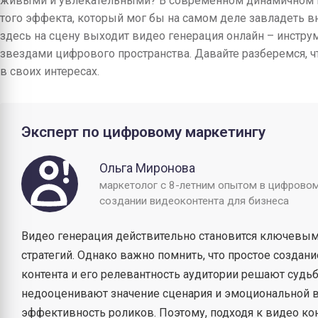
живыми и увлекательными? В современном динамичном 
того эффекта, который мог бы на самом деле завладеть 
здесь на сцену выходит видео генерация онлайн – инстру
звездами цифрового пространства. Давайте разберемся, чт
в своих интересах.
Эксперт по цифровому маркетингу
Ольга Миронова
маркетолог с 8-летним опытом в цифрово
создании видеоконтента для бизнеса
Видео генерация действительно становится ключевы
стратегий. Однако важно помнить, что простое создан
контента и его релевантность аудитории решают судь
недооценивают значение сценария и эмоциональной во
эффективность роликов. Поэтому, подходя к видео кон