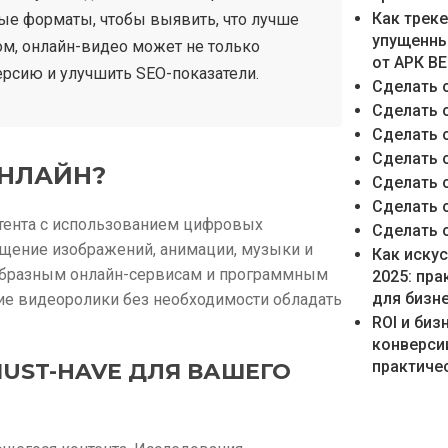
Как трек
ые форматы, чтобы выявить, что лучше
упущенны
ом, онлайн-видео может не только
от АРК В
рсию и улучшить SEO-показатели.
Сделать 
Сделать 
Сделать 
Сделать 
ОНЛАЙН?
Сделать 
Сделать 
нтента с использованием цифровых
Сделать 
мещение изображений, анимации, музыки и
Как иску
ообразным онлайн-сервисам и программным
2025: пр
для бизн
ие видеоролики без необходимости обладать
ROI и би
конверси
практичес
MUST-HAVE ДЛЯ ВАШЕГО