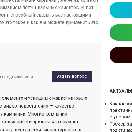
мире статичные картинки уже не вызывают
вниманием потенциальных клиентов. И вот
мент, способный сделать вас настоящими
о это такое и как вы можете применить это
Задать вопрос
м продвижении и
АКТУАЛЬН
м элементом успешных маркетинговых
Как инфо
ие видео недостаточно — качество
практичн
бу кампании. Многие компании
с упором
влеченности зрителя, что снижает
Трекер з
тенту, всегда стоит инвестировать в
практиче