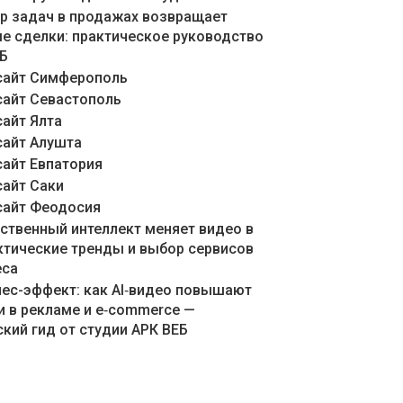
ер задач в продажах возвращает
е сделки: практическое руководство
ЕБ
сайт Симферополь
сайт Севастополь
сайт Ялта
сайт Алушта
сайт Евпатория
сайт Саки
сайт Феодосия
сственный интеллект меняет видео в
актические тренды и выбор сервисов
еса
знес-эффект: как AI‑видео повышают
и в рекламе и e‑commerce —
кий гид от студии АРК ВЕБ