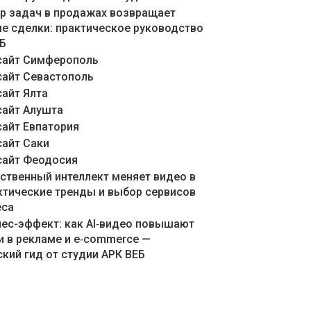
ер задач в продажах возвращает
е сделки: практическое руководство
ЕБ
сайт Симферополь
сайт Севастополь
сайт Ялта
сайт Алушта
сайт Евпатория
сайт Саки
сайт Феодосия
сственный интеллект меняет видео в
актические тренды и выбор сервисов
еса
знес-эффект: как AI‑видео повышают
и в рекламе и e‑commerce —
кий гид от студии АРК ВЕБ