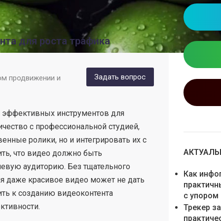
нта для роста трафика
Задать вопрос
ом продвижении и
х эффективных инструментов для
ичество с профессиональной студией,
венные ролики, но и интегрировать их с
АКТУАЛЬН
ть, что видео должно быть
евую аудиторию. Без тщательного
Как инфо
ия даже красивое видео может не дать
практичн
ить к созданию видеоконтента
с упором
ктивности.
Трекер з
практиче