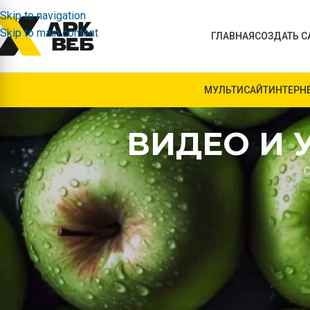
Skip to navigation
Skip to main content
ГЛАВНАЯ
СОЗДАТЬ С
МУЛЬТИСАЙТ
ИНТЕРН
ВИДЕО И 
С
КАК ВИДЕО СПОСОБСТВУЕТ
ТРАФИКА НА САЙТ: УСЛУГИ 
В условиях современного цифрового мира видеоконтент 
привлечения и удержания посетителей на вашем сайте. На
созданию видео, которые помогут увеличить трафик и ул
Рассмотрим основные аспекты.