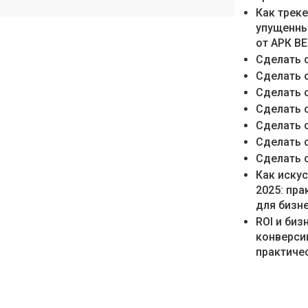
Как трек
упущенны
от АРК В
Сделать 
Сделать 
Сделать 
Сделать 
Сделать 
Сделать 
Сделать 
Как иску
2025: пр
для бизн
ROI и би
конверси
практичес