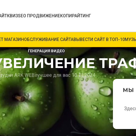
АЙТ
КВИЗ
SEO ПРОДВИЖЕНИЕ
КОПИРАЙТИНГ
ЕТ МАГАЗИН
ОБСЛУЖИВАНИЕ САЙТА
ВЫВЕСТИ САЙТ В ТОП-10
МУЗЫ
ГЕНЕРАЦИЯ ВИДЕО
УВЕЛИЧЕНИЕ ТРА
тудия ARK WEB
лучшее для вас 10.11.2024
 УВЕЛИЧЕНИЮ
МЫ 
СТУДИИ АРК ВЕБ
Здес
становится важным инструментом для
ша студия АРК ВЕБ предлагает услуги по
учшить взаимодействие с пользователями.