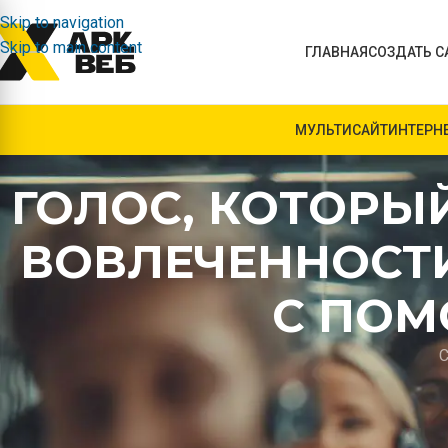
Skip to navigation
Skip to main content
ГЛАВНАЯ
СОЗДАТЬ С
МУЛЬТИСАЙТ
ИНТЕРН
ГОЛОС, КОТОРЫ
ВОВЛЕЧЕННОСТ
С ПОМ
С
Корпоративные видео часто расходуют бюджет и время, н
сотрудников или клиентов. Непрерывный поток информац
взгляд и уши зрителя — настоящее искусство. В этой стат