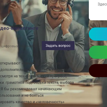
ивыми, доступными и действительно
Здес
видео-маркетинге
Задать вопрос
я цифровых решений
 открывают новые горизонты для
о дополнительный элемент, а ключевой
смотря на технологический прогресс,
ки: грамотной подготовки текста, выбора
в. Я бы рекомендовал начинающим
льзования и не бояться
АКТУАЛЬН
ировать качество и «человечность»