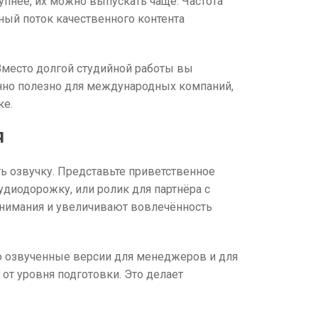
тупнее, их можно выпускать чаще. Частота
ный поток качественного контента
 Вместо долгой студийной работы вы
нно полезно для международных компаний,
ке.
Я
ь озвучку. Представьте приветственное
диодорожку, или ролик для партнёра с
внимания и увеличивают вовлечённость
о озвученные версии для менеджеров и для
от уровня подготовки. Это делает