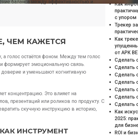
юдение баланса между эффективностью и
Как инфо
практичн
с упором
Трекер з
практиче
Как трек
, ЧЕМ КАЖЕТСЯ
упущенны
от АРК В
 а голос остаётся фоном. Между тем голос
Сделать 
 и формирует эмоциональную связь.
Сделать 
т доверие и уменьшают когнитивную
Сделать 
Сделать 
Сделать 
яет концентрацию. Это влияет на
Сделать 
ов, презентаций или роликов по продукту. С
Сделать 
евратить скучную инструкцию в историю,
Как иску
2025: пр
для бизн
 КАК ИНСТРУМЕНТ
ROI и би