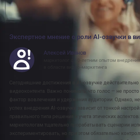
синтеза речи помогают сделать корпоративные ролики ж
полезными для бизнеса.
Экспертное мнение о роли AI-озвучки в 
Алексей Иванов
маркетолог с 10-летним опытом внедрени
в области видео-маркетинга
Сегодняшние достижения в AI-озвучке действительно
видеоконтента. Важно понимать, что голос — не прост
фактор вовлечения и удержания аудитории. Однако, не
успех внедрения AI-озвучки зависит от тонкой настрой
правильного типа решения и учета этических аспекто
маркетологам тщательно прорабатывать сценарии испо
экспериментировать, но при этом обязательно контрол