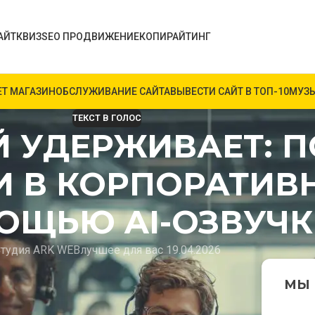
АЙТ
КВИЗ
SEO ПРОДВИЖЕНИЕ
КОПИРАЙТИНГ
ЕТ МАГАЗИН
ОБСЛУЖИВАНИЕ САЙТА
ВЫВЕСТИ САЙТ В ТОП-10
МУЗЫ
ТЕКСТ В ГОЛОС
Й УДЕРЖИВАЕТ: 
И В КОРПОРАТИВ
ОЩЬЮ AI-ОЗВУЧК
тудия ARK WEB
лучшее для вас 19.04.2026
о при этом не всегда привлекают внимание
МЫ 
ии стал роскошью, а возможность удержать
ье я расскажу, как современные инструменты