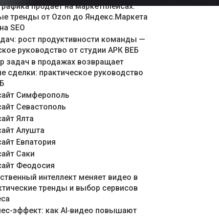
графика продает на маркетплейсах:
ые тренды от Ozon до Яндекс.Маркета
 на SEO
адач: рост продуктивности команды —
ское руководство от студии АРК ВЕБ
ер задач в продажах возвращает
е сделки: практическое руководство
ЕБ
сайт Симферополь
сайт Севастополь
сайт Ялта
сайт Алушта
сайт Евпатория
сайт Саки
сайт Феодосия
сственный интеллект меняет видео в
актические тренды и выбор сервисов
еса
знес-эффект: как AI‑видео повышают