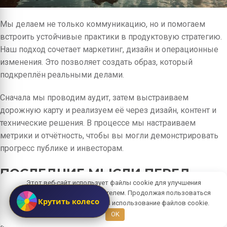
Мы делаем не только коммуникацию, но и помогаем
встроить устойчивые практики в продуктовую стратегию.
Наш подход сочетает маркетинг, дизайн и операционные
изменения. Это позволяет создать образ, который
подкреплён реальными делами.
Сначала мы проводим аудит, затем выстраиваем
дорожную карту и реализуем её через дизайн, контент и
технические решения. В процессе мы настраиваем
метрики и отчётность, чтобы вы могли демонстрировать
прогресс публике и инвесторам.
ПОСЛЕДНИЕ МЫСЛИ ПЕРЕД
Этот веб-сайт использует файлы cookie для улучшения
ШАГОМ ВПЕРЁД
взаимодействия с пользователем. Продолжая пользоваться
Крутить колесо
сайтом, вы даете согласие на использование файлов cookie.
Формирование имиджа «осознанного» бренда — это не
OK