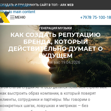
Skip to navigation
СОЗДАТЬ И ПРОДВИНУТЬ САЙТ В ТОП - ARK WEB
Skip to main content
+7978 75-100-18
МЕНЮ
ГЕНЕРАЦИЯ МУЗЫКИ
КАК СОЗДАТЬ РЕПУТАЦИЮ
БРЕНДА, КОТОРЫЙ
ДЕЙСТВИТЕЛЬНО ДУМАЕТ О
БУДУЩЕМ
лучшее для вас 19.04.2026
В мире, где покупатель выбирает не только товар, но и
ценности компании, формирование имиджа «осознанного»
бренда становится не роскошью, а необходимостью. В
этой статье студия АРК ВЕБ делится понятной стратегией:
как выстроить образ компании, в который поверят
клиенты, сотрудники и партнёры. Мы говорим о
конкретных шагах, ловушках и метриках — без